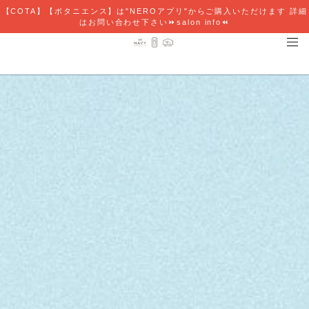
【COTA】【ボタニエンス】は"NEROアプリ"からご購入いただけます 詳細
はお問い合わせ下さい⏩salon info⏪