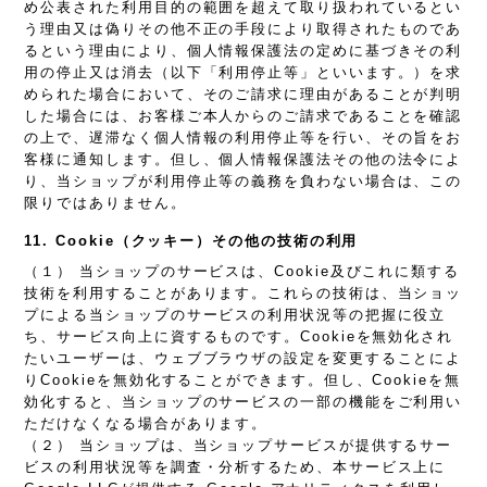
め公表された利用目的の範囲を超えて取り扱われているとい
う理由又は偽りその他不正の手段により取得されたものであ
るという理由により、個人情報保護法の定めに基づきその利
用の停止又は消去（以下「利用停止等」といいます。）を求
められた場合において、そのご請求に理由があることが判明
した場合には、お客様ご本人からのご請求であることを確認
の上で、遅滞なく個人情報の利用停止等を行い、その旨をお
客様に通知します。但し、個人情報保護法その他の法令によ
り、当ショップが利用停止等の義務を負わない場合は、この
限りではありません。
11. Cookie（クッキー）その他の技術の利用
（１） 当ショップのサービスは、Cookie及びこれに類する
技術を利用することがあります。これらの技術は、当ショッ
プによる当ショップのサービスの利用状況等の把握に役立
ち、サービス向上に資するものです。Cookieを無効化され
たいユーザーは、ウェブブラウザの設定を変更することによ
りCookieを無効化することができます。但し、Cookieを無
効化すると、当ショップのサービスの一部の機能をご利用い
ただけなくなる場合があります。
（２） 当ショップは、当ショップサービスが提供するサー
ビスの利用状況等を調査・分析するため、本サービス上に